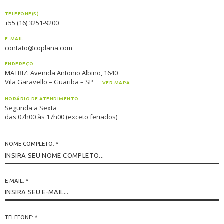
TELEFONE(S):
+55 (16) 3251-9200
E-MAIL:
contato@coplana.com
ENDEREÇO:
MATRIZ: Avenida Antonio Albino, 1640
Vila Garavello – Guariba – SP
VER MAPA
HORÁRIO DE ATENDIMENTO:
Segunda a Sexta
das 07h00 às 17h00 (exceto feriados)
NOME COMPLETO:
*
E-MAIL:
*
TELEFONE:
*