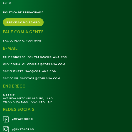
LGPD
POLÍTICA DE PRIVACIDADE
PREVISÃO DO TEMPO
FALE COM A GENTE
SAC COPLANA:
4004-8448
E-MAIL
FALE CONOSCO:
CONTATO@COPLANA.COM
OUVIDORIA:
OUVIDORIA@COPLANA.COM
SAC CLIENTES:
SAC@COPLANA.COM
SAC COOP:
SACCOOP@COPLANA.COM
ENDEREÇO
MATRIZ
AVENIDA ANTONIO ALBINO, 1640
VILA GARAVELLO – GUARIBA – SP
REDES SOCIAIS
/@FACEBOOK
/@INSTAGRAM