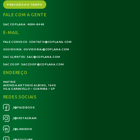
PREVISÃO DO TEMPO
FALE COM A GENTE
SAC COPLANA:
4004-8448
E-MAIL
FALE CONOSCO:
CONTATO@COPLANA.COM
OUVIDORIA:
OUVIDORIA@COPLANA.COM
SAC CLIENTES:
SAC@COPLANA.COM
SAC COOP:
SACCOOP@COPLANA.COM
ENDEREÇO
MATRIZ
AVENIDA ANTONIO ALBINO, 1640
VILA GARAVELLO – GUARIBA – SP
REDES SOCIAIS
/@FACEBOOK
/@INSTAGRAM
/@LINKEDIN
/@YOUTUBE