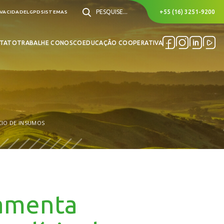
PESQUISE...
+55 (16) 3251-9200
IVACIDADE
LGPD
SISTEMAS
TATO
TRABALHE CONOSCO
EDUCAÇÃO COOPERATIVA
IO DE INSUMOS
ramenta