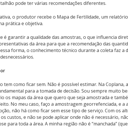
alhão pode ter várias recomendações diferentes.
tiva, o produtor recebe o Mapa de Fertilidade, um relatóri
 prática e objetiva.
 é garantir a qualidade das amostras, o que influencia dire
presentativas da área para que a recomendação das quantid
essa forma, o conhecimento técnico durante a coleta faz a 
 desnecessários.
tor
o tem como ficar sem. Não é possível estimar. Na Coplana,
fundamental para a tomada de decisão. Sou sempre muito bem
nvio os mapas da área que quero que seja amostrada e tamb
eito. No meu caso, faço a amostragem georrefenciada, e a a
pção, não há como ficar sem esse tipo de serviço. Com os a
 os custos, e não se pode aplicar onde não é necessário, não
ose para toda a área. A minha região não é “manchada” (que