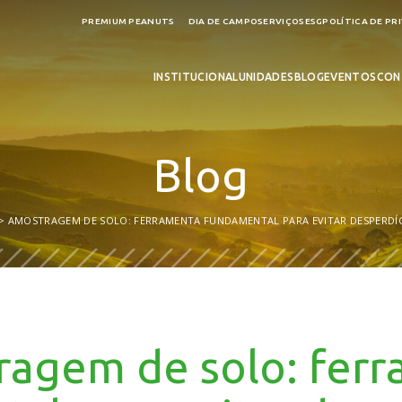
PREMIUM PEANUTS
DIA DE CAMPO
SERVIÇOS
ESG
POLÍTICA DE PR
INSTITUCIONAL
UNIDADES
BLOG
EVENTOS
CON
Blog
AMOSTRAGEM DE SOLO: FERRAMENTA FUNDAMENTAL PARA EVITAR DESPERDÍC
agem de solo: fer