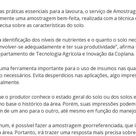
as práticas essenciais para a lavoura, o serviço de Amostra
 somente uma amostragem bem-feita, realizada com a técnica 
ecisa sobre as características do solo.
identificação dos níveis de nutrientes e o quanto o solo ne
envolver-se adequadamente e ter sua produtividade”, afirm
epartamento de Tecnologia Agrícola e Inovação da Coplana.
uma ferramenta importante para o uso de insumos nas quan
necessários. Evita desperdícios nas aplicações, algo impres
almente.
que o produtor conhece o estado geral do solo ou dos solos 
mo base o histórico da área. Porém, suas impressões podem 
iam de um ano para o outro, até mesmo em função do manejo
m, é possível fazer a amostragem georreferenciada, que 
área. Portanto, irá trazer uma resposta mais precisa sobr