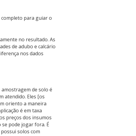
o completo para guiar o
tamente no resultado. As
ades de adubo e calcário
diferença nos dados
 a amostragem de solo é
 atendido. Eles [os
ém oriento a maneira
plicação é em taxa
ltos preços dos insumos
 se pode jogar fora. É
 possui solos com