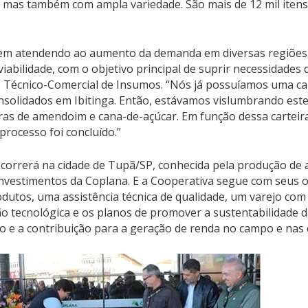
 mas também com ampla variedade. São mais de 12 mil itens
vem atendendo ao aumento da demanda em diversas regiõe
abilidade, com o objetivo principal de suprir necessidades 
e Técnico-Comercial de Insumos. “Nós já possuíamos uma car
nsolidados em Ibitinga. Então, estávamos vislumbrando este
ras de amendoim e cana-de-açúcar. Em função dessa carteir
 processo foi concluído.”
correrá na cidade de Tupã/SP, conhecida pela produção de 
 investimentos da Coplana. E a Cooperativa segue com seus 
dutos, uma assistência técnica de qualidade, um varejo com
 tecnológica e os planos de promover a sustentabilidade d
 e a contribuição para a geração de renda no campo e nas 