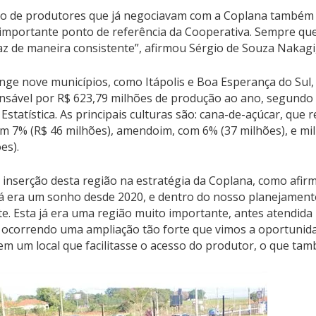
to de produtores que já negociavam com a Coplana também f
importante ponto de referência da Cooperativa. Sempre que
az de maneira consistente”, afirmou Sérgio de Souza Nakagi,
ange nove municípios, como Itápolis e Boa Esperança do Sul,
sável por R$ 623,79 milhões de produção ao ano, segundo o
 Estatística. As principais culturas são: cana-de-açúcar, que
com 7% (R$ 46 milhões), amendoim, com 6% (37 milhões), e mi
es).
inserção desta região na estratégia da Coplana, como afir
 já era um sonho desde 2020, e dentro do nosso planejamen
. Esta já era uma região muito importante, antes atendida pe
 ocorrendo uma ampliação tão forte que vimos a oportunida
m um local que facilitasse o acesso do produtor, o que ta