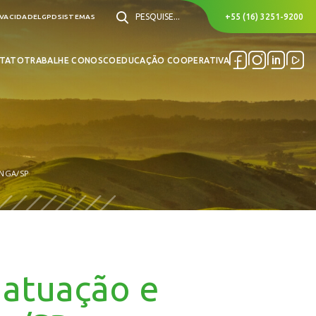
PESQUISE...
+55 (16) 3251-9200
IVACIDADE
LGPD
SISTEMAS
TATO
TRABALHE CONOSCO
EDUCAÇÃO COOPERATIVA
INGA/SP
 atuação e