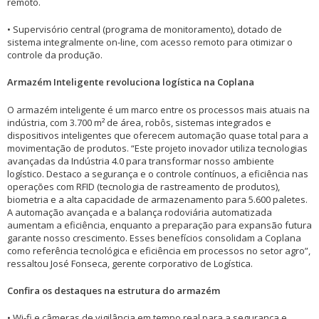
remoto.
• Supervisório central (programa de monitoramento), dotado de
sistema integralmente on-line, com acesso remoto para otimizar o
controle da produção.
Armazém Inteligente revoluciona logística na Coplana
O armazém inteligente é um marco entre os processos mais atuais na
indústria, com 3.700 m² de área, robôs, sistemas integrados e
dispositivos inteligentes que oferecem automação quase total para a
movimentação de produtos. “Este projeto inovador utiliza tecnologias
avançadas da Indústria 4.0 para transformar nosso ambiente
logístico. Destaco a segurança e o controle contínuos, a eficiência nas
operações com RFID (tecnologia de rastreamento de produtos),
biometria e a alta capacidade de armazenamento para 5.600 paletes.
A automação avançada e a balança rodoviária automatizada
aumentam a eficiência, enquanto a preparação para expansão futura
garante nosso crescimento. Esses benefícios consolidam a Coplana
como referência tecnológica e eficiência em processos no setor agro”,
ressaltou José Fonseca, gerente corporativo de Logística.
Confira os destaques na estrutura do armazém
• Wi-fi e câmeras de vigilância em tempo real para a segurança e