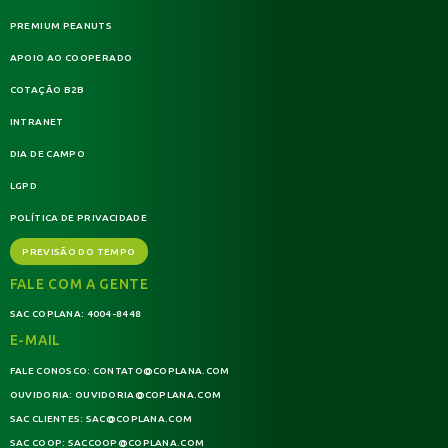
PREMIUM PEANUTS
APOIO AO COOPERADO
COTAÇÃO B2B
INTRANET
DIA DE CAMPO
LGPD
POLÍTICA DE PRIVACIDADE
PREVISÃO DO TEMPO
FALE COM A GENTE
SAC COPLANA:
4004-8448
E-MAIL
FALE CONOSCO:
CONTATO@COPLANA.COM
OUVIDORIA:
OUVIDORIA@COPLANA.COM
SAC CLIENTES:
SAC@COPLANA.COM
SAC COOP:
SACCOOP@COPLANA.COM