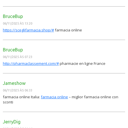
BruceBup
06/11/2025 ÀS 13:20
https://sceglifarmacia.shop/#
farmacia online
BruceBup
06/11/2025 ÀS 07:23
http://pharmaclassement.com/#
pharmacie en ligne France
Jameshow
06/11/2025 ÀS 06:33
farmacia online Italia:
farmacia online
– miglior farmacia online con
sconti
JerryDig