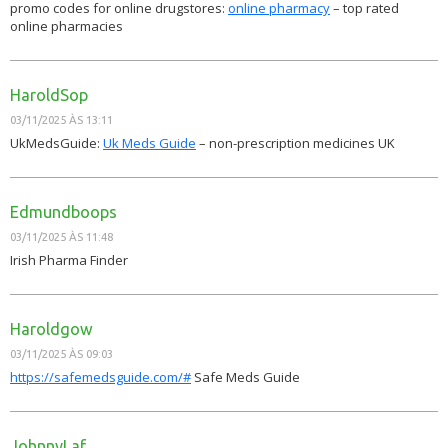
promo codes for online drugstores:
online pharmacy
– top rated
online pharmacies
HaroldSop
03/11/2025 ÀS 13:11
UkMedsGuide:
Uk Meds Guide
– non-prescription medicines UK
Edmundboops
03/11/2025 ÀS 11:48
Irish Pharma Finder
Haroldgow
03/11/2025 ÀS 09:03
https://safemedsguide.com/#
Safe Meds Guide
JohnnyLaf