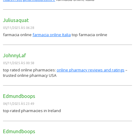
Juliusaquat
05/11/2025 ÀS 06:28
farmacia online
farmacia online Italia
top farmacia online
JohnnyLaf
05/11/2025 ÀS 00:58
top rated online pharmacies:
online pharmacy reviews and ratings
–
trusted online pharmacy USA
Edmundboops
04/11/2025 ÀS 23:49
top-rated pharmacies in Ireland
Edmundboops