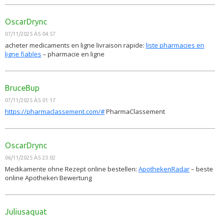
OscarDrync
07/11/2025 ÀS 04:57
acheter medicaments en ligne livraison rapide:
liste pharmacies en
ligne fiables
– pharmacie en ligne
BruceBup
07/11/2025 ÀS 01:17
https://pharmaclassement.com/#
PharmaClassement
OscarDrync
06/11/2025 ÀS 23:02
Medikamente ohne Rezept online bestellen:
ApothekenRadar
– beste
online Apotheken Bewertung
Juliusaquat