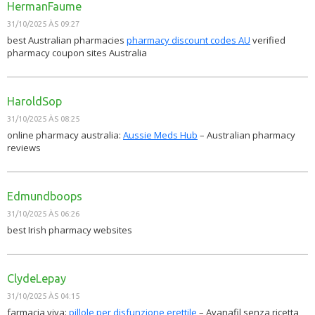
HermanFaume
31/10/2025 ÀS 09:27
best Australian pharmacies
pharmacy discount codes AU
verified
pharmacy coupon sites Australia
HaroldSop
31/10/2025 ÀS 08:25
online pharmacy australia:
Aussie Meds Hub
– Australian pharmacy
reviews
Edmundboops
31/10/2025 ÀS 06:26
best Irish pharmacy websites
ClydeLepay
31/10/2025 ÀS 04:15
farmacia viva:
pillole per disfunzione erettile
– Avanafil senza ricetta