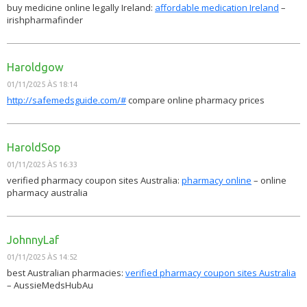
buy medicine online legally Ireland:
affordable medication Ireland
–
irishpharmafinder
Haroldgow
01/11/2025 ÀS 18:14
http://safemedsguide.com/#
compare online pharmacy prices
HaroldSop
01/11/2025 ÀS 16:33
verified pharmacy coupon sites Australia:
pharmacy online
– online
pharmacy australia
JohnnyLaf
01/11/2025 ÀS 14:52
best Australian pharmacies:
verified pharmacy coupon sites Australia
– AussieMedsHubAu