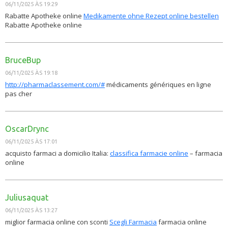
06/11/2025 ÀS 19:29
Rabatte Apotheke online
Medikamente ohne Rezept online bestellen
Rabatte Apotheke online
BruceBup
06/11/2025 ÀS 19:18
http://pharmaclassement.com/#
médicaments génériques en ligne
pas cher
OscarDrync
06/11/2025 ÀS 17:01
acquisto farmaci a domicilio Italia:
classifica farmacie online
– farmacia
online
Juliusaquat
06/11/2025 ÀS 13:27
miglior farmacia online con sconti
Scegli Farmacia
farmacia online