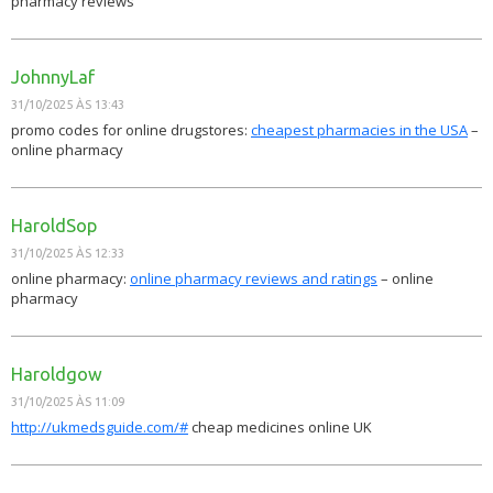
pharmacy reviews
JohnnyLaf
31/10/2025 ÀS 13:43
promo codes for online drugstores:
cheapest pharmacies in the USA
–
online pharmacy
HaroldSop
31/10/2025 ÀS 12:33
online pharmacy:
online pharmacy reviews and ratings
– online
pharmacy
Haroldgow
31/10/2025 ÀS 11:09
http://ukmedsguide.com/#
cheap medicines online UK