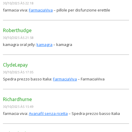
30/10/2025 ÀS 22:18
farmacia viva:
FarmaciaViva
– pillole per disfunzione erettile
Roberthudge
30/10/2025 ÀS 21:58
kamagra oral jelly:
kamagra
– kamagra
ClydeLepay
30/10/2025 ÀS 17:05
Spedra prezzo basso Italia:
FarmaciaViva
– FarmaciaViva
Richardhurne
30/10/2025 ÀS 15:49
farmacia viva:
Avanafil senza ricetta
– Spedra prezzo basso Italia