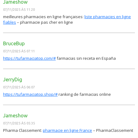
Jameshow
07/11/2025 ÀS 11:20
meilleures pharmacies en ligne françaises:
liste pharmacies en ligne
fiables
– pharmacie pas cher en ligne
BruceBup
07/11/2025 ÀS 07:11
https://tufarmaciatop.com/#
farmacias sin receta en España
JerryDig
07/11/2025 ÀS 06:07
https://tufarmaciatop.shop/#
ranking de farmacias online
Jameshow
07/11/2025 ÀS 05:35
Pharma Classement:
pharmacie en ligne France
– PharmaClassement