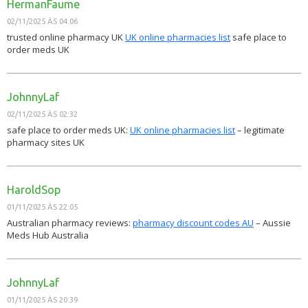
HermanFaume
02/11/2025 ÀS 04:06
trusted online pharmacy UK
UK online pharmacies list
safe place to
order meds UK
JohnnyLaf
02/11/2025 ÀS 02:32
safe place to order meds UK:
UK online pharmacies list
– legitimate
pharmacy sites UK
HaroldSop
01/11/2025 ÀS 22:05
Australian pharmacy reviews:
pharmacy discount codes AU
– Aussie
Meds Hub Australia
JohnnyLaf
01/11/2025 ÀS 20:39