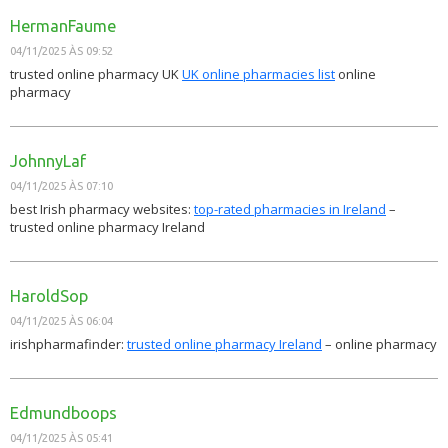
HermanFaume
04/11/2025 ÀS 09:52
trusted online pharmacy UK
UK online pharmacies list
online
pharmacy
JohnnyLaf
04/11/2025 ÀS 07:10
best Irish pharmacy websites:
top-rated pharmacies in Ireland
–
trusted online pharmacy Ireland
HaroldSop
04/11/2025 ÀS 06:04
irishpharmafinder:
trusted online pharmacy Ireland
– online pharmacy
Edmundboops
04/11/2025 ÀS 05:41