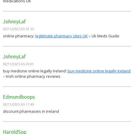
medications UK
JohnnyLaf
03/11/2025 ÀS 01:55
online pharmacy:
legitimate pharmacy sites UK
– Uk Meds Guide
JohnnyLaf
02/11/2025 ÀS 20:01
buy medicine online legally Ireland:
buy medicine online legally Ireland
– Irish online pharmacy reviews
Edmundboops
02/11/2025 ÀS 17:49
discount pharmacies in Ireland
HaroldSop