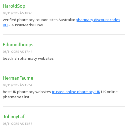
HaroldSop
03/11/2025 ÀS 18:45
verified pharmacy coupon sites Australia:
pharmacy discount codes
AU
– AussieMedsHubAu
Edmundboops
03/11/2025 ÀS 17:44
best Irish pharmacy websites
HermanFaume
03/11/2025 ÀS 15:54
best UK pharmacy websites
trusted online pharmacy UK
UK online
pharmacies list
JohnnyLaf
03/11/2025 ÀS 13:38