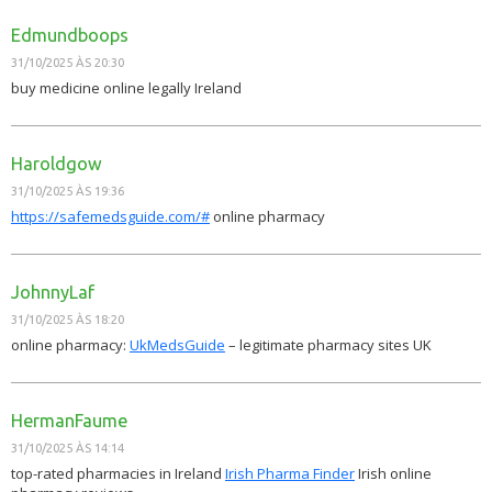
Edmundboops
31/10/2025 ÀS 20:30
buy medicine online legally Ireland
Haroldgow
31/10/2025 ÀS 19:36
https://safemedsguide.com/#
online pharmacy
JohnnyLaf
31/10/2025 ÀS 18:20
online pharmacy:
UkMedsGuide
– legitimate pharmacy sites UK
HermanFaume
31/10/2025 ÀS 14:14
top-rated pharmacies in Ireland
Irish Pharma Finder
Irish online