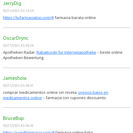
JerryDig
05/11/2025 ÀS 10:29
https://tufarmaciatop.com/#
farmacia barata online
OscarDrync
05/11/2025 ÀS 09:26
Apotheken Radar:
Rabattcode fur Internetapotheke
– beste online
Apotheken Bewertung
Jameshow
05/11/2025 ÀS 08:01
comprar medicamentos online sin receta:
precios bajos en
medicamentos online
– farmacia con cupones descuento
BruceBup
05/11/2025 ÀS 06:42
https://sceglifarmacia.com/#
farmacia online Italia