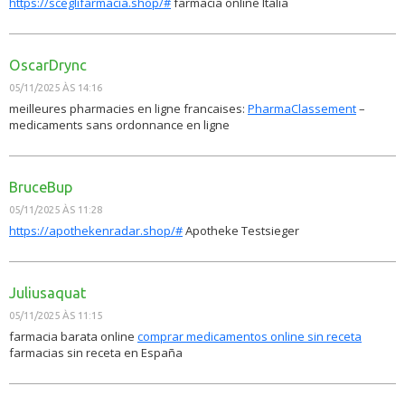
https://sceglifarmacia.shop/#
farmacia online Italia
OscarDrync
05/11/2025 ÀS 14:16
meilleures pharmacies en ligne francaises:
PharmaClassement
–
medicaments sans ordonnance en ligne
BruceBup
05/11/2025 ÀS 11:28
https://apothekenradar.shop/#
Apotheke Testsieger
Juliusaquat
05/11/2025 ÀS 11:15
farmacia barata online
comprar medicamentos online sin receta
farmacias sin receta en España