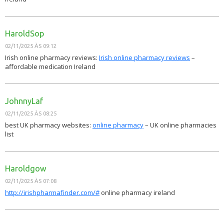
HaroldSop
02/11/2025 ÀS 09:12
Irish online pharmacy reviews:
Irish online pharmacy reviews
–
affordable medication Ireland
JohnnyLaf
02/11/2025 ÀS 08:25
best UK pharmacy websites:
online pharmacy
– UK online pharmacies
list
Haroldgow
02/11/2025 ÀS 07:08
http://irishpharmafinder.com/#
online pharmacy ireland