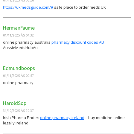
01/11/2025 ÀS 05:26
https://ukmedsguide.com/#
safe place to order meds UK
HermanFaume
01/11/2025 ÀS 04:32
online pharmacy australia
pharmacy discount codes AU
AussieMedsHubAu
Edmundboops
01/11/2025 ÀS 00:57
online pharmacy
HaroldSop
31/10/2025 ÀS 20:37
Irish Pharma Finder:
online pharmacy ireland
– buy medicine online
legally Ireland