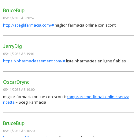
BruceBup
05/11/2025 ÀS 20:57
http://sceglifarmacia.com/#
miglior farmacia online con sconti
JerryDig
05/11/2025 ÀS 19:01
https://pharmaclassement.com/#
liste pharmacies en ligne fiables
OscarDrync
05/11/2025 ÀS 19:00
miglior farmacia online con sconti:
comprare medicinali online senza
ricetta
– ScegliFarmacia
BruceBup
05/11/2025 ÀS 16:20