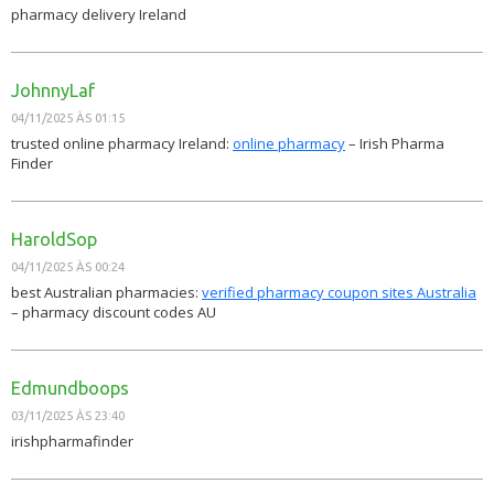
pharmacy delivery Ireland
JohnnyLaf
04/11/2025 ÀS 01:15
trusted online pharmacy Ireland:
online pharmacy
– Irish Pharma
Finder
HaroldSop
04/11/2025 ÀS 00:24
best Australian pharmacies:
verified pharmacy coupon sites Australia
– pharmacy discount codes AU
Edmundboops
03/11/2025 ÀS 23:40
irishpharmafinder