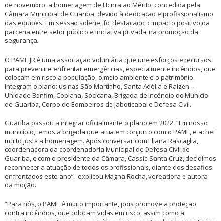
de novembro, a homenagem de Honra ao Mérito, concedida pela
Câmara Municipal de Guariba, devido à dedicação e profissionalismo
das equipes. Em sessão solene, foi destacado o impacto positivo da
parceria entre setor público e iniciativa privada, na promoção da
segurança.
O PAME JR é uma associação voluntária que une esforços e recursos
para prevenir e enfrentar emergências, especialmente incêndios, que
colocam em risco a população, o meio ambiente e o patrimônio.
Integram o plano: usinas São Martinho, Santa Adélia e Raízen –
Unidade Bonfim, Coplana, Socicana, Brigada de Incêndio do Munício
de Guariba, Corpo de Bombeiros de Jaboticabal e Defesa Civil.
Guariba passou a integrar oficialmente o plano em 2022. “Em nosso
município, temos a brigada que atua em conjunto com o PAME, e achei
muito justa a homenagem. Após conversar com Eliana Rascaglia,
coordenadora da coordenadoria Municipal de Defesa Civil de
Guariba, e com o presidente da Câmara, Cassio Santa Cruz, decidimos
reconhecer a atuação de todos os profissionais, diante dos desafios
enfrentados este ano”, explicou Magna Rocha, vereadora e autora
da moção.
“Para nós, o PAME é muito importante, pois promove a proteção
contra incêndios, que colocam vidas em risco, assim como a