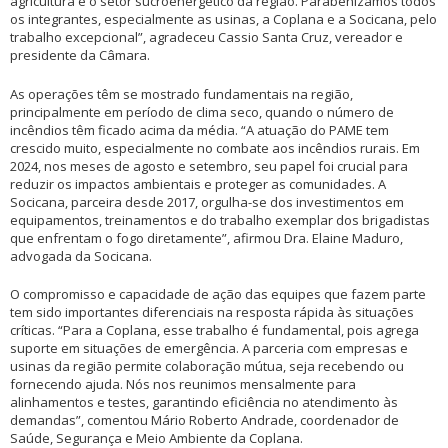
agricultura e o setor sucroenergético da região. Parabenizamos todos
os integrantes, especialmente as usinas, a Coplana e a Socicana, pelo
trabalho excepcional”, agradeceu Cassio Santa Cruz, vereador e
presidente da Câmara.
As operações têm se mostrado fundamentais na região,
principalmente em período de clima seco, quando o número de
incêndios têm ficado acima da média. “A atuação do PAME tem
crescido muito, especialmente no combate aos incêndios rurais. Em
2024, nos meses de agosto e setembro, seu papel foi crucial para
reduzir os impactos ambientais e proteger as comunidades. A
Socicana, parceira desde 2017, orgulha-se dos investimentos em
equipamentos, treinamentos e do trabalho exemplar dos brigadistas
que enfrentam o fogo diretamente”, afirmou Dra. Elaine Maduro,
advogada da Socicana.
O compromisso e capacidade de ação das equipes que fazem parte
tem sido importantes diferenciais na resposta rápida às situações
críticas. “Para a Coplana, esse trabalho é fundamental, pois agrega
suporte em situações de emergência. A parceria com empresas e
usinas da região permite colaboração mútua, seja recebendo ou
fornecendo ajuda. Nós nos reunimos mensalmente para
alinhamentos e testes, garantindo eficiência no atendimento às
demandas”, comentou Mário Roberto Andrade, coordenador de
Saúde, Segurança e Meio Ambiente da Coplana.