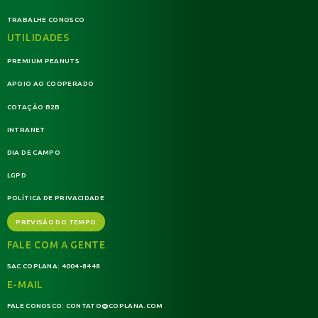
TRABALHE CONOSCO
UTILIDADES
PREMIUM PEANUTS
APOIO AO COOPERADO
COTAÇÃO B2B
INTRANET
DIA DE CAMPO
LGPD
POLÍTICA DE PRIVACIDADE
PREVISÃO DO TEMPO
FALE COM A GENTE
SAC COPLANA:
4004-8448
E-MAIL
FALE CONOSCO:
CONTATO@COPLANA.COM