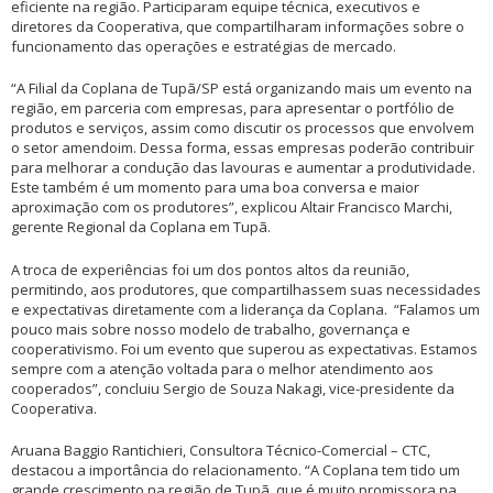
eficiente na região. Participaram equipe técnica, executivos e
diretores da Cooperativa, que compartilharam informações sobre o
funcionamento das operações e estratégias de mercado.
“A Filial da Coplana de Tupã/SP está organizando mais um evento na
região, em parceria com empresas, para apresentar o portfólio de
produtos e serviços, assim como discutir os processos que envolvem
o setor amendoim. Dessa forma, essas empresas poderão contribuir
para melhorar a condução das lavouras e aumentar a produtividade.
Este também é um momento para uma boa conversa e maior
aproximação com os produtores”, explicou Altair Francisco Marchi,
gerente Regional da Coplana em Tupã.
A troca de experiências foi um dos pontos altos da reunião,
permitindo, aos produtores, que compartilhassem suas necessidades
e expectativas diretamente com a liderança da Coplana. “Falamos um
pouco mais sobre nosso modelo de trabalho, governança e
cooperativismo. Foi um evento que superou as expectativas. Estamos
sempre com a atenção voltada para o melhor atendimento aos
cooperados”, concluiu Sergio de Souza Nakagi, vice-presidente da
Cooperativa.
Aruana Baggio Rantichieri, Consultora Técnico-Comercial – CTC,
destacou a importância do relacionamento. “A Coplana tem tido um
grande crescimento na região de Tupã, que é muito promissora na