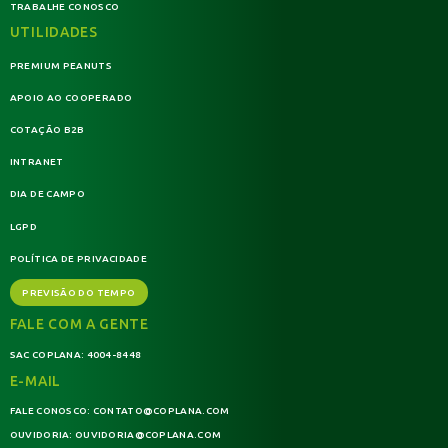
TRABALHE CONOSCO
UTILIDADES
PREMIUM PEANUTS
APOIO AO COOPERADO
COTAÇÃO B2B
INTRANET
DIA DE CAMPO
LGPD
POLÍTICA DE PRIVACIDADE
PREVISÃO DO TEMPO
FALE COM A GENTE
SAC COPLANA:
4004-8448
E-MAIL
FALE CONOSCO:
CONTATO@COPLANA.COM
OUVIDORIA:
OUVIDORIA@COPLANA.COM