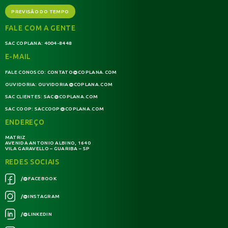
PREVISÃO DO TEMPO
FALE COM A GENTE
SAC COPLANA:
4004-8448
E-MAIL
FALE CONOSCO:
CONTATO@COPLANA.COM
OUVIDORIA:
OUVIDORIA@COPLANA.COM
SAC CLIENTES:
SAC@COPLANA.COM
SAC COOP:
SACCOOP@COPLANA.COM
ENDEREÇO
MATRIZ
AVENIDA ANTONIO ALBINO, 1640
VILA GARAVELLO – GUARIBA – SP
REDES SOCIAIS
/@FACEBOOK
/@INSTAGRAM
/@LINKEDIN