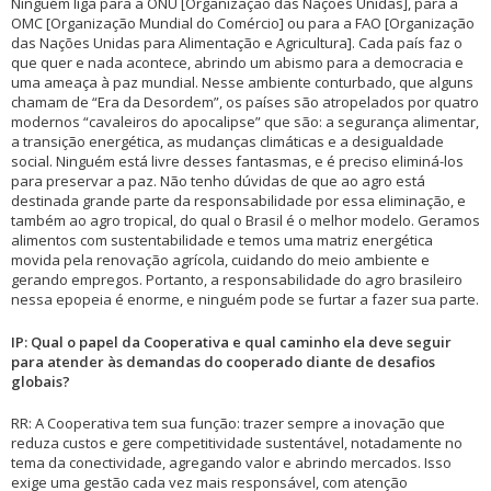
Ninguém liga para a ONU [Organização das Nações Unidas], para a
OMC [Organização Mundial do Comércio] ou para a FAO [Organização
das Nações Unidas para Alimentação e Agricultura]. Cada país faz o
que quer e nada acontece, abrindo um abismo para a democracia e
uma ameaça à paz mundial. Nesse ambiente conturbado, que alguns
chamam de “Era da Desordem”, os países são atropelados por quatro
modernos “cavaleiros do apocalipse” que são: a segurança alimentar,
a transição energética, as mudanças climáticas e a desigualdade
social. Ninguém está livre desses fantasmas, e é preciso eliminá-los
para preservar a paz. Não tenho dúvidas de que ao agro está
destinada grande parte da responsabilidade por essa eliminação, e
também ao agro tropical, do qual o Brasil é o melhor modelo. Geramos
alimentos com sustentabilidade e temos uma matriz energética
movida pela renovação agrícola, cuidando do meio ambiente e
gerando empregos. Portanto, a responsabilidade do agro brasileiro
nessa epopeia é enorme, e ninguém pode se furtar a fazer sua parte.
IP: Qual o papel da Cooperativa e qual caminho ela deve seguir
para atender às demandas do cooperado diante de desafios
globais?
RR: A Cooperativa tem sua função: trazer sempre a inovação que
reduza custos e gere competitividade sustentável, notadamente no
tema da conectividade, agregando valor e abrindo mercados. Isso
exige uma gestão cada vez mais responsável, com atenção