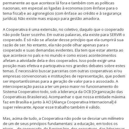
permanente ao que acontece lá fora e também com as políticas
nacionais, em especial as ligadas à economia (com ênfase para o
tema fiscal) e ao agronegócio (com ênfase ao crédito e à segurança
jurídica). Não existe mais espaço para gestão amadora.
A Cooperativa é uma extensão, no coletivo, daquilo que o cooperado
não pode fazer sozinho. Em outras palavras, ela existe para SERVIR o
cooperado. É só não se afastar desse princípio que ela cumprirá sua
razão de ser. No entanto, ela não pode olhar apenas para o
cooperado e suas demandas evidentes. Ela tem que estar atenta ao
que acontece no país e no mundo e como esses acontecimentos
afetam a atividade dela e dos cooperados. Isso pode exigir uma
posição mais efetiva e participativa nos grandes debates sobre estes
temas. É necessário buscar parcerias com outras cooperativas e/ou
empresas convencionais e instituições de representação, que podem
ser importantíssimas para a geração de valor para o associado. A
intercooperação passa a ter um peso maior no funcionamento do
Sistema Cooperativo todo, sob a liderança da OCB [Organização das
Cooperativas Brasileiras). Acompanhar o que nossa entidade máxima
faz em Brasília e junto à ACI [Aliança Cooperativa Internacional] é
super relevante. Apoiar esse trabalho também é válido.
Mas, acima de tudo, a Cooperativa não pode se desviar um milímetro
de um de seus princípios fundamentais: a educação, em todos os
níveis – do cooperado, do funcionário, dos executivos, das lideranças