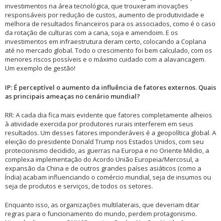
investimentos na área tecnológica, que trouxeram inovações
responsáveis por redução de custos, aumento de produtividade e
melhora de resultados financeiros para os associados, como é o caso
da rotação de culturas com a cana, soja e amendoim. E os
investimentos em infraestrutura deram certo, colocando a Coplana
até no mercado global. Todo o crescimento foi bem calculado, com os
menores riscos possíveis e o máximo cuidado com a alavancagem.
Um exemplo de gestão!
IP: É perceptível o aumento da influência de fatores externos. Quais
as principais ameaças no cenário mundial?
RR: A cada dia fica mais evidente que fatores completamente alheios
à atividade exercida por produtores rurais interferem em seus
resultados. Um desses fatores imponderáveis é a geopolítica global. A
eleição do presidente Donald Trump nos Estados Unidos, com seu
protecionismo decidido, as guerras na Europa e no Oriente Médio, a
complexa implementação do Acordo União Europeia/Mercosul, a
expansão da China e de outros grandes países asiáticos (como a
Índia) acabam influenciando o comércio mundial, seja de insumos ou
seja de produtos e serviços, de todos os setores.
Enquanto isso, as organizações multilaterais, que deveriam ditar
regras para o funcionamento do mundo, perdem protagonismo.