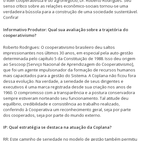
o líder cooperativista e do agronegócio, Dr. Roberto Rodrigues. Seu
senso crítico sobre as relações econômico-sociais tornou-se uma
verdadeira bússola para a construção de uma sociedade sustentável.
Confira!
Informativo Produtor: Qual sua avaliação sobre a trajetória do
cooperativismo?
Roberto Rodrigues: O cooperativismo brasileiro deu saltos
impressionantes nos últimos 30 anos, em especial pela auto-gestão
determinada pelo capítulo 5 da Constituição de 1988. Isso deu origem
ao Sescoop [Serviço Nacional de Aprendizagem do Cooperativismo],
que foi um agente impulsionador da formação de recursos humanos
mais capacitados para a gestão do Sistema. A Coplana não ficou fora
dessa evolução. Na verdade, a seriedade de seus dirigentes e
executivos é uma marca registrada desde sua criação nos anos de
1960. O compromisso com a transparência e a postura conservadora
sempre estiveram norteando seu funcionamento. Tal atitude deu
equilíbrio, credibilidade e consistência ao trabalho realizado,
conferindo à Cooperativa um reconhecimento geral, seja por parte
dos cooperados, seja por parte do mundo externo.
IP: Qual estratégia se destaca na atuação da Coplana?
RR: Este caminho de seriedade no modelo de gestão também permitiu