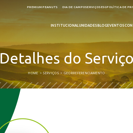
PREMIUM PEANUTS
DIA DE CAMPO
SERVIÇOS
ESG
POLÍTICA DE PR
INSTITUCIONAL
UNIDADES
BLOG
EVENTOS
CON
Detalhes do Serviç
HOME
SERVIÇOS
GEORREFERENCIAMENTO