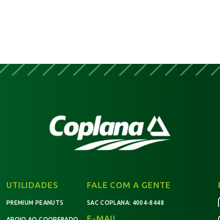
UTILIDADES
FALE COM A GENTE
PREMIUM PEANUTS
SAC COPLANA:
4004-8448
E-MAIL
APOIO AO COOPERADO