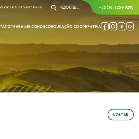
PESQUISE...
+55 (16) 3251-9200
IVACIDADE
LGPD
SISTEMAS
TATO
TRABALHE CONOSCO
EDUCAÇÃO COOPERATIVA
o
VOLTAR