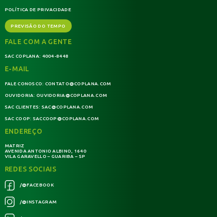
POLÍTICA DE PRIVACIDADE
PREVISÃO DO TEMPO
FALE COM A GENTE
SAC COPLANA:
4004-8448
E-MAIL
FALE CONOSCO:
CONTATO@COPLANA.COM
OUVIDORIA:
OUVIDORIA@COPLANA.COM
SAC CLIENTES:
SAC@COPLANA.COM
SAC COOP:
SACCOOP@COPLANA.COM
ENDEREÇO
MATRIZ
AVENIDA ANTONIO ALBINO, 1640
VILA GARAVELLO – GUARIBA – SP
REDES SOCIAIS
/@FACEBOOK
/@INSTAGRAM