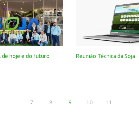
 de hoje e do futuro
Reunião Técnica da Soja
…
7
8
9
10
11
…