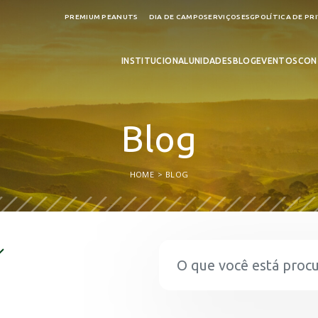
PREMIUM PEANUTS
DIA DE CAMPO
SERVIÇOS
ESG
POLÍTICA DE PR
INSTITUCIONAL
UNIDADES
BLOG
EVENTOS
CON
Blog
HOME
BLOG