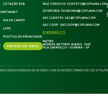
COTAÇÃO B2B
FALE CONOSCO:
CONTATO@COPLANA.COM
OUVIDORIA:
OUVIDORIA@COPLANA.COM
IO
INTRANET
SAC CLIENTES:
SAC@COPLANA.COM
DIA DE CAMPO
SAC COOP:
SACCOOP@COPLANA.COM
LGPD
ENDEREÇO
POLÍTICA DE PRIVACIDADE
MATRIZ
AVENIDA ANTONIO ALBINO, 1640
O
PREVISÃO DO TEMPO
VILA GARAVELLO – GUARIBA – SP
KIES E DADOS PESSOAIS DE ACORDO COM OS NOSSOS TERMOS DE USO E POLÍTI