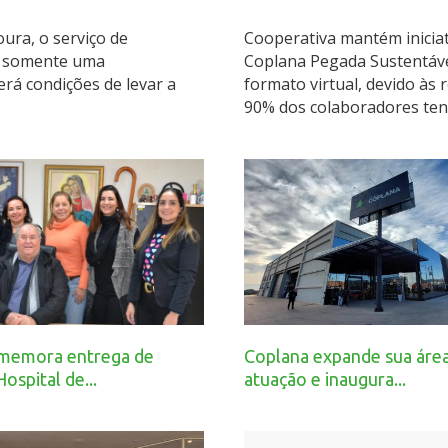
oura, o serviço de
Cooperativa mantém iniciat
 E somente uma
Coplana Pegada Sustentável
erá condições de levar a
formato virtual, devido às
90% dos colaboradores tend
memora entrega de
Coplana expande sua áre
ospital de...
atuação e inaugura...